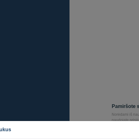
Pamiršote 
Norėdami iš nauj
naudojate prisij
leidžianti iš nau
pukus
Paštu