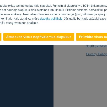
udoja tokias technologijas kaip slapukai. Funkciniai slapukai yra būtini tinkamam sv
taip pat naudoja slapukus šios svetainės tobulinimui ir kitiems tikslams, pavyzdžiui, 
ite savo sutikimą. Tokiu atveju tam tikri asmens duomenys (pvz., informacija apie 
Ar jūs ne kompiu
varkomi taip, kaip aprašyta mūsų
slapukų politikoje
. Jūs galite bet kada atšaukti sav
nčiu mūsų svetainės apačioje.
Atmeskite visus neprivalomus slapukus
Priimkite visus 
Grįžti į prisij
Privacy Policy