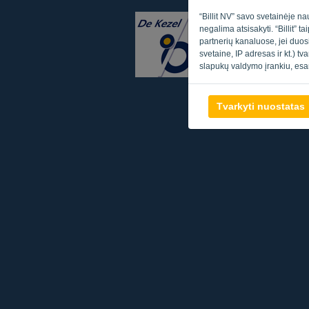
“Billit NV” savo svetainėje na
negalima atsisakyti. “Billit” 
partnerių kanaluose, jei duos
svetaine, IP adresas ir kt.) t
slapukų valdymo įrankiu, esa
Tvarkyti nuostatas