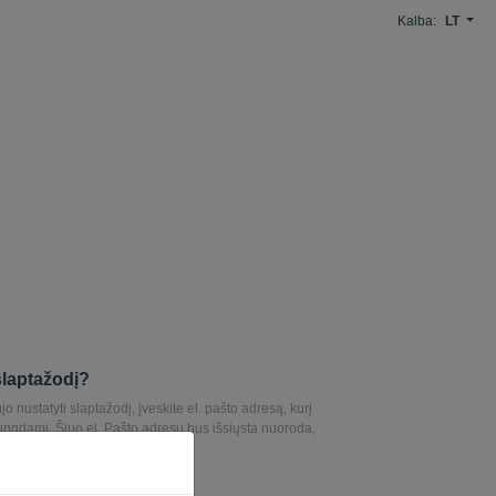
Kalba:
LT
slaptažodį?
o nustatyti slaptažodį, įveskite el. pašto adresą, kurį
ungdami. Šiuo el. Pašto adresu bus išsiųsta nuoroda,
jo nustatyti slaptažodį.