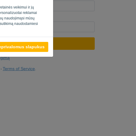
etainės veikimui ir jų
personalizuotai reklamai
jūsų naudojimąsi mūsų
teris? Užpildykite “
”.
o sutikimą naudodamiesi
SIŲSTI NUORODĄ
neprivalomus slapukus
ungimą
Terms of Service
-
.