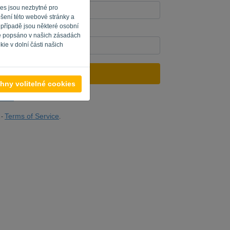
ies jsou nezbytné pro
pšení této webové stránky a
 případě jsou některé osobní
Vyplňte '
'.
je popsáno v našich zásadách
ie v dolní části našich
ODESLAT ODKAZ
hny volitelné cookies
ášení
Terms of Service
-
.