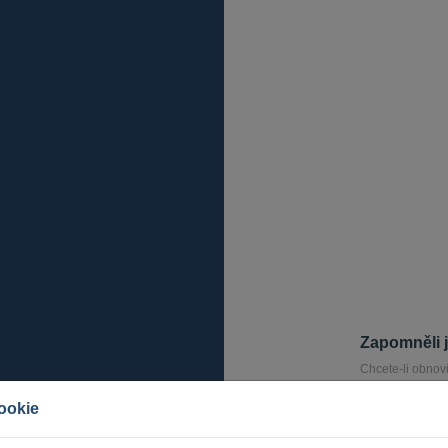
Zapomněli j
Chcete-li obnovi
přihlášení. Na 
umožní obnovit 
ookie
E-mailem