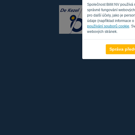
Společnost Billit NV používá
správné fungování webových s
pro další účely, jako je per
údaje (například informace o
používání souborů cookie
. S
webových stránek.
Správa před