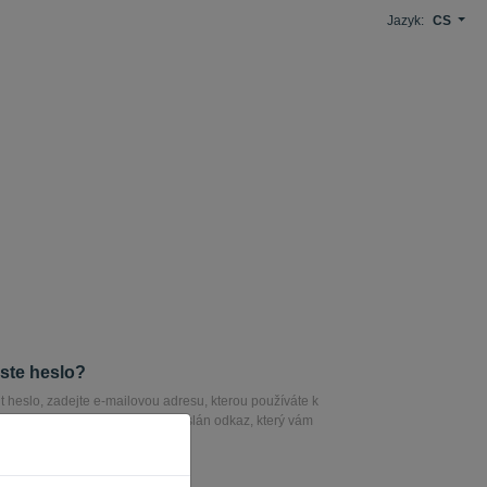
Jazyk:
CS
ste heslo?
t heslo, zadejte e-mailovou adresu, kterou používáte k
tuto e-mailovou adresu bude odeslán odkaz, který vám
heslo.