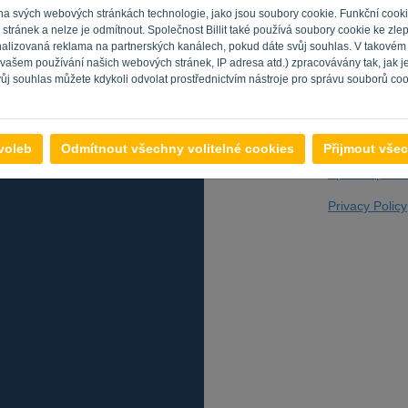
 na svých webových stránkách technologie, jako jsou soubory cookie. Funkční cook
tránek a nelze je odmítnout. Společnost Billit také používá soubory cookie ke zle
sonalizovaná reklama na partnerských kanálech, pokud dáte svůj souhlas. V takovém
Nejste počítač? 
 vašem používání našich webových stránek, IP adresa atd.) zpracovávány tak, jak 
vůj souhlas můžete kdykoli odvolat prostřednictvím nástroje pro správu souborů cook
voleb
Odmítnout všechny volitelné cookies
Přijmout všec
Zpět na přihl
Privacy Policy