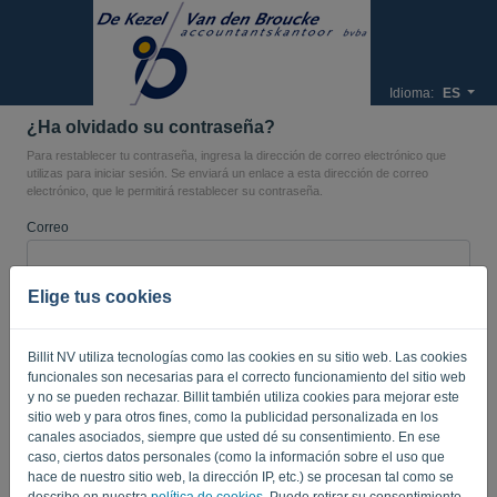
Idioma:
ES
¿Ha olvidado su contraseña?
Para restablecer tu contraseña, ingresa la dirección de correo electrónico que
utilizas para iniciar sesión. Se enviará un enlace a esta dirección de correo
electrónico, que le permitirá restablecer su contraseña.
Correo
Elige tus cookies
¿No eres un ordenador? Rellene '
'.
Billit NV utiliza tecnologías como las cookies en su sitio web. Las cookies
funcionales son necesarias para el correcto funcionamiento del sitio web
ENVIAR ENLACE
y no se pueden rechazar. Billit también utiliza cookies para mejorar este
sitio web y para otros fines, como la publicidad personalizada en los
canales asociados, siempre que usted dé su consentimiento. En ese
Volver a iniciar sesión
caso, ciertos datos personales (como la información sobre el uso que
hace de nuestro sitio web, la dirección IP, etc.) se procesan tal como se
Privacy Policy
Terms of Service
-
.
describe en nuestra
política de cookies
. Puede retirar su consentimiento