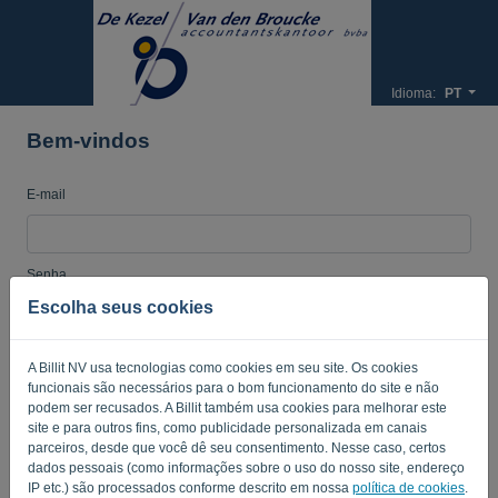
Idioma:
PT
Bem-vindos
E-mail
Senha
Escolha seus cookies
Lembre-me
Senha esquecida?
A Billit NV usa tecnologias como cookies em seu site. Os cookies
funcionais são necessários para o bom funcionamento do site e não
podem ser recusados. A Billit também usa cookies para melhorar este
ENTRAR
site e para outros fins, como publicidade personalizada em canais
parceiros, desde que você dê seu consentimento. Nesse caso, certos
dados pessoais (como informações sobre o uso do nosso site, endereço
IP etc.) são processados conforme descrito em nossa
política de cookies
.