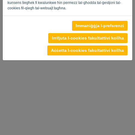
kunsens tiegħek fi kwalunkwe ħin permezz tal-għodda tal-ġestjoni tal-
cookies fil-qiegħ tal-websajt tagħna.
Politika ta 'Privatezza
-
Termini u Kundizzjonijiet
Immaniġġja l-preferenzi
Irrifjuta l-cookies fakultattivi kollha
Aċċetta l-cookies fakultattivi kollha