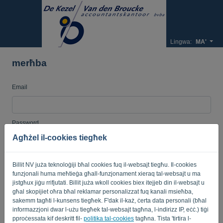
Lingwa:
MA'
merħba
Email
Password
Agħżel il-cookies tiegħek
Fakkarni
Password minsija?
Billit NV juża teknoloġiji bħal cookies fuq il-websajt tiegħu. Il-cookies
funzjonali huma meħtieġa għall-funzjonament xieraq tal-websajt u ma
jistgħux jiġu rrifjutati. Billit juża wkoll cookies biex itejjeb din il-websajt u
SINJAL
għal skopijiet oħra bħal reklamar personalizzat fuq kanali msieħba,
sakemm tagħti l-kunsens tiegħek. F'dak il-każ, ċerta data personali (bħal
informazzjoni dwar l-użu tiegħek tal-websajt tagħna, l-indirizz IP, eċċ.) tiġi
pproċessata kif deskritt fil-
politika tal-cookies
tagħna. Tista 'tirtira l-