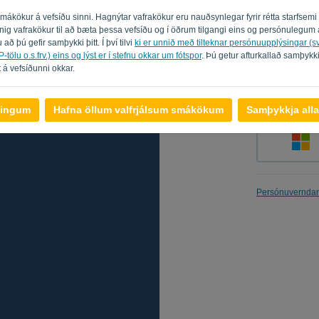
 smákökur á vefsíðu sinni. Hagnýtar vafrakökur eru nauðsynlegar fyrir rétta starfsem
innig vafrakökur til að bæta þessa vefsíðu og í öðrum tilgangi eins og persónuleg
 að þú gefir samþykki þitt. Í því tilvi
ki er unnið með tilteknar persónuupplýsingar (
Muna eftir 
-tölu o.s.frv.) eins og lýst er í stefnu okkar um fótspor
. Þú getur afturkallað samþykk
 á vefsíðunni okkar.
llingum
Hafna öllum valfrjálsum smákökum
Samþykkja alla
Persónuverndar