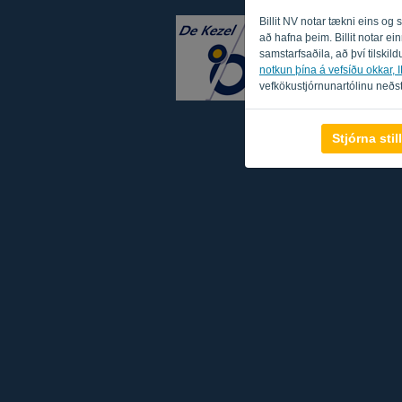
Billit NV notar tækni eins og
að hafna þeim. Billit notar e
samstarfsaðila, að því tilskildu
notkun þína á vefsíðu okkar, IP
vefkökustjórnunartólinu neðst
Stjórna sti