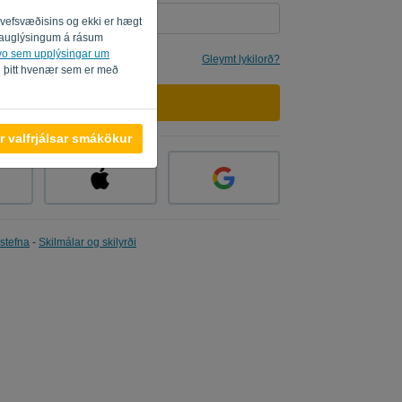
i vefsvæðisins og ekki er hægt
um auglýsingum á rásum
svo sem upplýsingar um
mér
Gleymt lykilorð?
i þitt hvenær sem er með
SKRÁÐU ÞIG INN
r valfrjálsar smákökur
stefna
-
Skilmálar og skilyrði