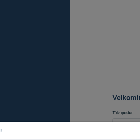
Velkomi
Tölvupóstur
r
Lykilorð