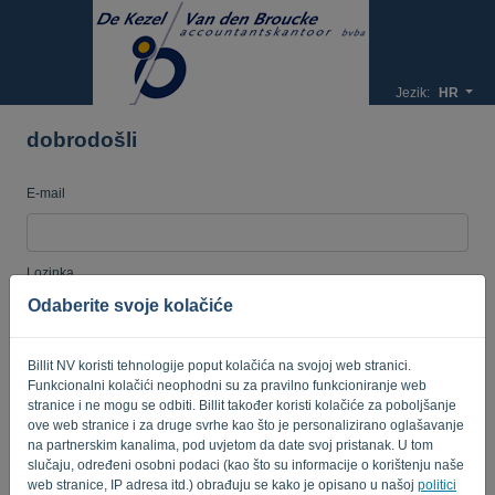
Jezik:
HR
dobrodošli
E-mail
Lozinka
Odaberite svoje kolačiće
Podsjeti me
Zaboravljena lozinka?
Billit NV koristi tehnologije poput kolačića na svojoj web stranici.
Funkcionalni kolačići neophodni su za pravilno funkcioniranje web
stranice i ne mogu se odbiti. Billit također koristi kolačiće za poboljšanje
PRIJAVI SE
ove web stranice i za druge svrhe kao što je personalizirano oglašavanje
na partnerskim kanalima, pod uvjetom da date svoj pristanak. U tom
slučaju, određeni osobni podaci (kao što su informacije o korištenju naše
web stranice, IP adresa itd.) obrađuju se kako je opisano u našoj
politici